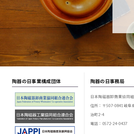
陶器の日事業構成団体
陶器の日事務局
日本陶磁器卸商業協同
住所：〒507-0841 岐
治町2-4
電話：0572-24-0437