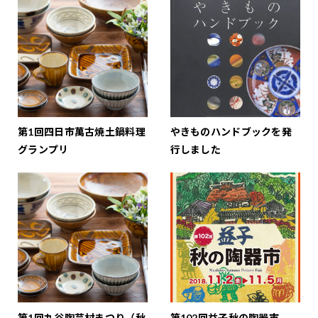
第1回四日市萬古焼土鍋料理
やきものハンドブックを発
グランプリ
行しました
第1回九谷陶芸村まつり（秋
第102回益子秋の陶器市