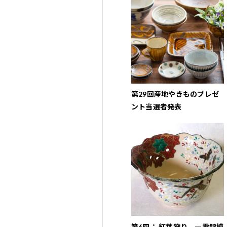
第29回産地やきものプレゼ
ント当選者発表
第6回： 紅葉狩り ―雲錦模