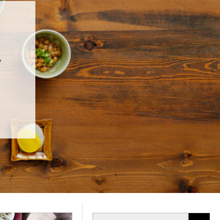
は、素朴ながらも気品にみちた
。