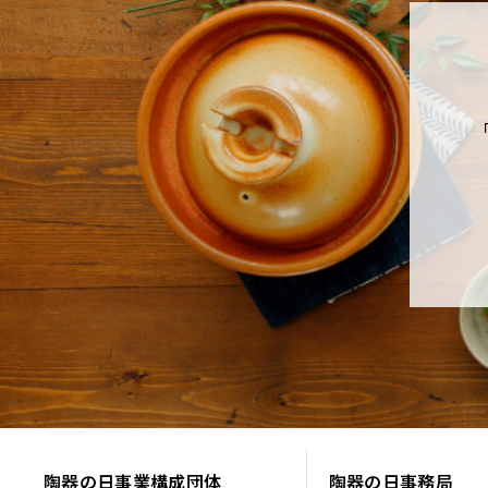
虎渓山永保寺
● 多治見陶器まつり・美濃陶
● 土岐美濃焼まつり：5月3～
● 美濃焼卸団地まつり：9月上
すべて美濃焼の廉売市で、市価
陶器の日事業構成団体
陶器の日事務局