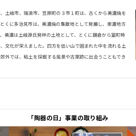
市、土岐市、瑞浪市、笠原町の３市１町は、古くから美濃焼を
。とくに多治見市は、美濃焼の集散地として発展し、東濃地方
来、美濃は土岐源氏発祥の土地として、とくに鎌倉から室町時
く、文化が栄えました。四方を低い山で囲まれた中を流れる土
の郊外では、粘土を採掘する風景や古窯跡に出会うこともでき
部
ェア
美濃焼めぐり
ho/
「陶器の日」事業の取り組み
安時代よりやきものが盛んでした。醍醐天皇の「延喜式」にも陶器
ているやきものは、極めてバラエティに富んでいます。中で
は、一説によれば、長男だけその窯を継いで、次男以下は他の土地
られているので、観光のポイントをしぼるのもむずかしい。そんな
たことが記されています。その後も桃山時代の陶工集団、京から来
生産の大きなウエイトを占めています。洋食器は全国総生産の
陶への野心に燃える陶工たちが陶土を求めて美濃方面に移動し、東
のが土岐市と多治見市です。