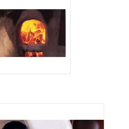
調貢の
へ移る
広いやきものの里の中で、最も観
た陶工
濃の豪