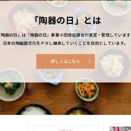
瀬戸黒(せとぐろ)
茶人、千利休が好んだと言われる瀬戸黒
神言会多治見修道院
器で、その漆黒の肌に大きな特徴を見せています。
「陶器の日」とは
祖祭：4月第2土・日曜
「陶器の日」は「陶器の日」事業４団体協議会が運営・管理しています
5日
日本の陶磁器文化をＰＲし継承していくことを目的としています。
旬
詳しくはこちら
の3～5割引の値段で売り出されます。