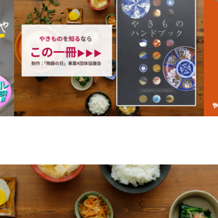
tosho/
発展させました、やがて、志野、織部などに代表される美濃焼は、
タイルは約４１％と、美濃焼は暮らしの中に馴染んだやきもの
れ、桃山時代の末、文禄、慶長のころ、志野、織部、黄瀬戸、瀬戸
た南北に広がる町。自然の中をのんびりやきもの巡りを楽しみたい
よって絢爛たる時代を迎えたのです。時代は移り、江戸期になると
濃に開花しました。このように古来より瀬戸と美濃の関係は深く現
が充実しているので、初めての人でも安心。とくに見逃せないのが
ー
用の雑器をつくるようになりました。しかし、幕末ごろに陶器の製
窯から出土した陶片を展示している陶磁歴史館。どちらも美濃焼の
磁器原料に恵まれた風土を生かし、今までの陶器より磁器の生産に
見。市内には窯元が軒を並べる市之倉地区をはじめ、美濃焼の流れ
志野(しの)
柔らかな白い肌に浮き出る火色が特徴の志野は
合会
国内需要の増大と輸出貿易によって美濃陶磁器は生産を拡大し、陶
センターなど、やきものファン必見の見どころがたくさんあります
現在も多くの作家がこの器に挑戦しています。
町時代からの伝統をもつこの地域には、今もたくさんの作家だちが
代表するやきものです。千利休の高弟であり、桃山の武将としても
くさんのやきものの美術館、資料館、歴史館が点在し、そのほとん
でつくられたので、この名が起こったといわれます。利休が詫び
織部(おりべ)
志野とともに桃山時代を代表とする織部は、
も揃っており、たっぷり美濃焼にひたれます。
し、織部は自由奔放、斬新奇抜な技法を用いました。
反映した器で、現代では前衛的な器も作られています。
黄瀬戸(きぜと)
桃山時代に茶人に好んで使われたという黄
雅な趣のある器で、形・文様に独特の優しさがあります。