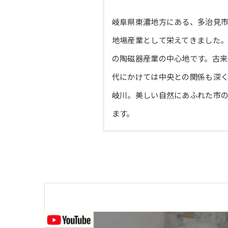
岐阜県東濃地方にある、多治見
地場産業として栄えてきました
の陶磁器産業の中心地です。古
代にかけては中央との関係も深
岐川。美しい自然にあふれた市
ます。
産地の団体
多治見陶磁器卸商業協同組合
美濃でつくられた志野、織
全国総生産の約５０％のシ
美濃焼の発祥は
見て、聞いてチャレンジの
http://www11.ocn.ne.jp/~tatos
美濃には良質の粘土が多く、平
現在、美濃焼という名で生産され
瀬戸の猿投山麓に発祥した陶業
美濃焼は、いくつもの地域で作
土岐市陶磁器卸商業協同組合
国と定められ、陶器を納めてい
も磁器製品である和・洋食器が
おきてがあったといいます。美
光客向けの施設が充実している