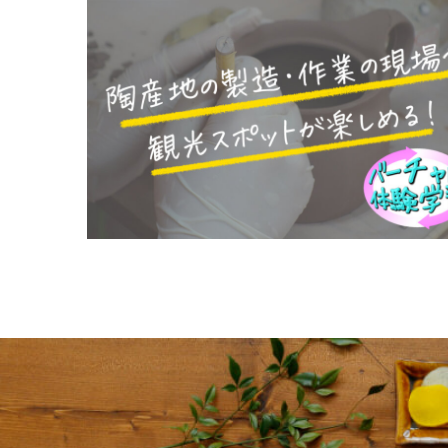
http://www.chuokai-gifu.or.jp/
や茶匠などとの交流が美濃焼を
約５０％、和食器は約５８％、
商土岐氏の手厚い保護に支えら
土岐市は、豊かな自然に恵まれ
（1591没）と茶の湯の完成に
といえるでしょう。
ど桃山時代独特のやきものが美
ちんと整備された美濃焼の施設
協同組合 土岐美濃焼センタ
うな剛健の気風は弱まり、民衆
も密接です。
美濃陶磁歴史館と市内の主要古
http://www.oribe-hills.com/
州有田より伝えられるや、その
そして、美濃焼の中心地・多治
古田織部と織部焼
岐阜県陶磁器工業協同組合連
わります。明治時代に入って、
桃山陶磁の里、多治見美濃焼卸
http://www.gikoren.or.jp/
展します。
誇る市之倉地区はおすすめ。室
織部は志野とともに桃山時代を
その他、美濃焼の産地には、た
れた熱田神宮宮司古田織部の好み
下石陶磁器工業協同組合
製品販売や作陶体験コーナーなど
して無技巧の美を貴んだのに対
http://www.kamamoto.jp/