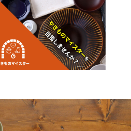
利休
黒な
ところです。また、駅周辺にはき
以前のよ
在で
、美濃焼の古陶を展示した土岐市
法が九
すべてがわかる充実の施設です。
移り変
がわかる岐阜県陶磁資料館や安土
、美濃桃山陶の華とうたわれ、
磁器産業の近代化とともに飛躍発
。とくに、美濃地方一の窯元数を
創作に励んでいます。
知ら
どが有名作品の展示はもちろん、
に徹
茶人、古田織部の好みを色濃く
瀬戸は、淡い黄褐色を帯びた淡