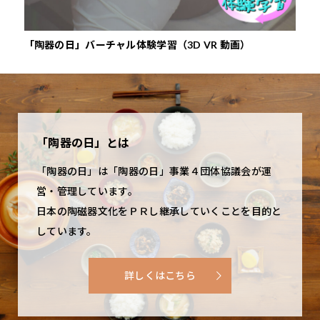
「陶器の日」バーチャル体験学習（3D VR 動画）
『や
「陶器の日」とは
「陶器の日」は「陶器の日」事業４団体協議会が運
営・管理しています。
日本の陶磁器文化をＰＲし継承していくことを目的と
しています。
詳しくはこちら