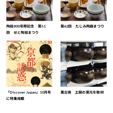
陶祖800年際記念 第51
第62回 たじみ陶器まつり
回 せと陶祖まつり
「Discover Japan」10月号
萬古焼 土鍋の窯元を取材
に特集掲載