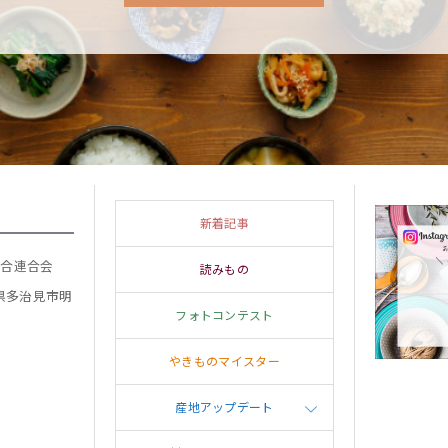
新着記事
組合連合会
読みもの
阜県多治見市明
フォトコンテスト
やきものマイスター
産地アップデート