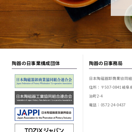
陶器の日事業構成団体
陶器の日事務局
日本陶磁器卸商業協同
住所：〒507-0841 岐
治町2-4
電話：0572-24-0437