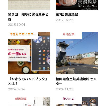
第３回 岐阜に実る菓子と
第7回美濃焼祭
器
2017.09.22
2015.10.04
やきものマイスター
新着記事
『やきものハンドブック』
協同組合土岐美濃焼卸セン
とは？
ター
2024.07.26
2024.11.21
新着記事
読みもの