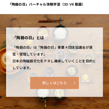
「陶器の日」バーチャル体験学習（3D VR 動画）
『や
「陶器の日」とは
「陶器の日」は「陶器の日」事業４団体協議会が運
営・管理しています。
日本の陶磁器文化をＰＲし継承していくことを目的と
しています。
詳しくはこちら