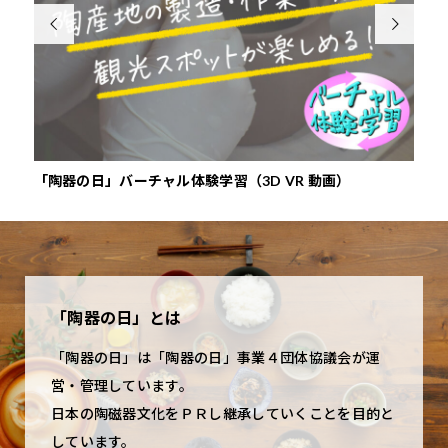


「陶器の日」バーチャル体験学習（3D VR 動画）
『や
「陶器の日」とは
「陶器の日」は「陶器の日」事業４団体協議会が運
営・管理しています。
日本の陶磁器文化をＰＲし継承していくことを目的と
しています。