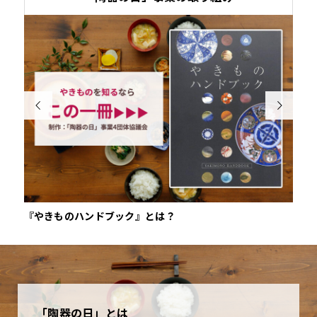


『やきものハンドブック』とは？
やき
「陶器の日」とは