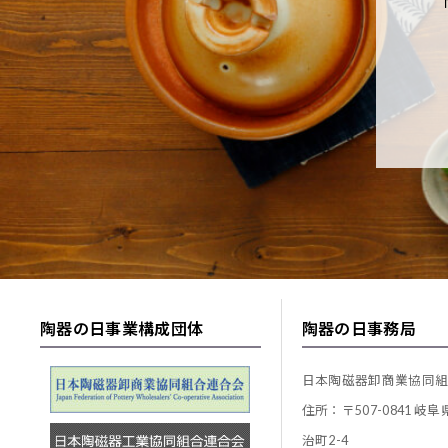
陶器の日事業構成団体
陶器の日事務局
日本陶磁器卸商業協同
住所：〒507-0841 岐
治町2-4