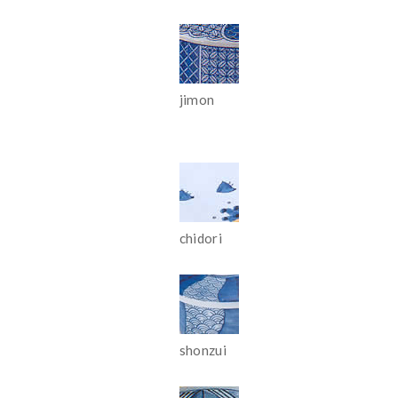
jimon
chidori
shonzui