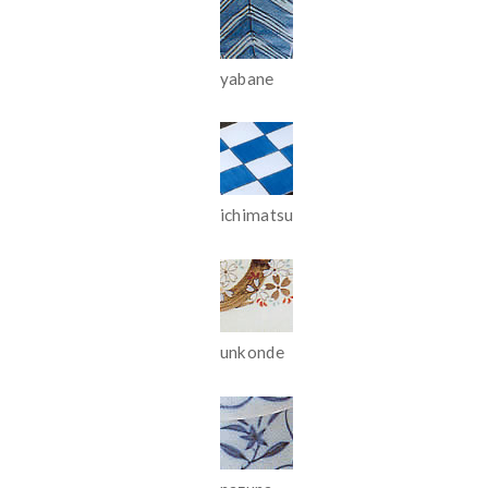
yabane
ichimatsu
unkonde