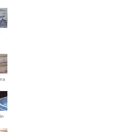
i
ima
in