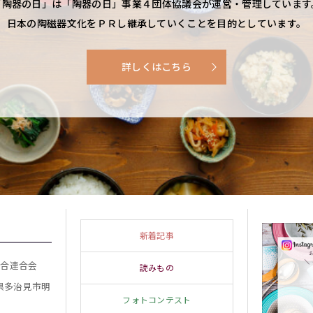
「陶器の日」は「陶器の日」事業４団体協議会が運営・管理しています
日本の陶磁器文化をＰＲし継承していくことを目的としています。
詳しくはこちら
新着記事
組合連合会
読みもの
阜県多治見市明
フォトコンテスト