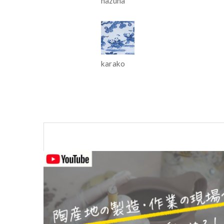
nazuna
karako