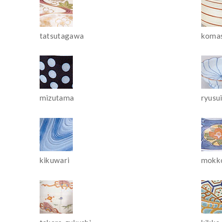
tatsutagawa
komas
mizutama
ryusu
kikuwari
mokk