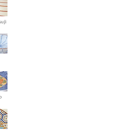
uji
i
o