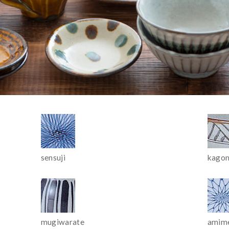
sensuji
kago
mugiwarate
amim