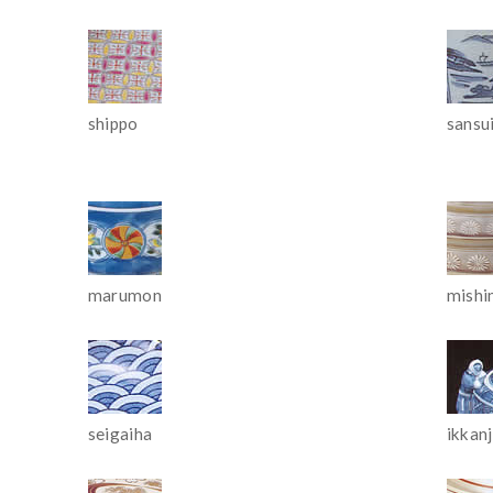
shippo
sansu
marumon
mish
seigaiha
ikkanj