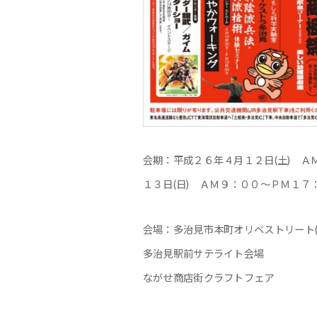
会期：平成２６年４月１２日(土) Ａ
１３日(日) ＡＭ９：００～ＰＭ１７
会場：多治見市本町オリベストリート(
多治見駅前サテライト会場
ながせ商店街クラフトフェア