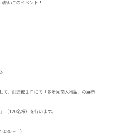
い熱いこのイベント！
祭
して、創造館１Ｆにて「多治見商人物語」の展示
会」（120名様）を行います。
0:30～ ）